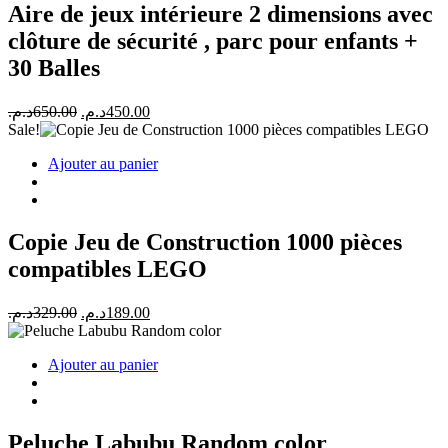
Aire de jeux intérieure 2 dimensions avec
clôture de sécurité , parc pour enfants +
30 Balles
Le
Le
د.م.
650.00
د.م.
450.00
prix
prix
Sale!
initial
actuel
Ajouter au panier
était :
est :
450.00د.م..
650.00د.م..
Copie Jeu de Construction 1000 pièces
compatibles LEGO
Le
Le
د.م.
329.00
د.م.
189.00
prix
prix
initial
actuel
Ajouter au panier
était :
est :
189.00د.م..
329.00د.م..
Peluche Labubu Random color