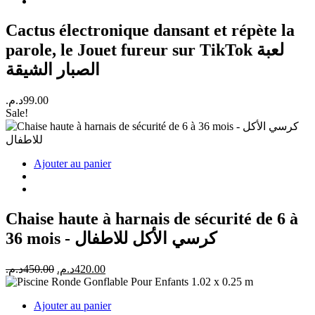
Cactus électronique dansant et répète la
parole, le Jouet fureur sur TikTok لعبة
الصبار الشيقة
د.م.
99.00
Sale!
Ajouter au panier
Chaise haute à harnais de sécurité de 6 à
36 mois - كرسي الأكل للاطفال
Le
Le
د.م.
450.00
د.م.
420.00
prix
prix
initial
actuel
Ajouter au panier
était :
est :