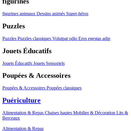
figurines
figurines
animaux
Dessins animés
Super-héros
Puzzles
Puzzles
Puzzles classiques
Volutpat odio
Eros egestas adip
Jouets Éducatifs
Jouets Éducatifs
Jouets Sensoriels
Poupées & Accessoires
Poupées & Accessoires
Poupées classiques
Puériculture
Alimentation & Repas
Chaises hautes
Mobilier & Décoration
Lits &
Berceaux
Alimentation & Repas