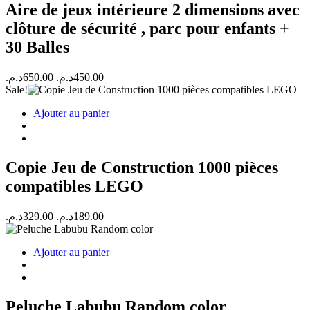
Aire de jeux intérieure 2 dimensions avec
clôture de sécurité , parc pour enfants +
30 Balles
Le
Le
د.م.
650.00
د.م.
450.00
prix
prix
Sale!
initial
actuel
Ajouter au panier
était :
est :
450.00د.م..
650.00د.م..
Copie Jeu de Construction 1000 pièces
compatibles LEGO
Le
Le
د.م.
329.00
د.م.
189.00
prix
prix
initial
actuel
Ajouter au panier
était :
est :
189.00د.م..
329.00د.م..
Peluche Labubu Random color