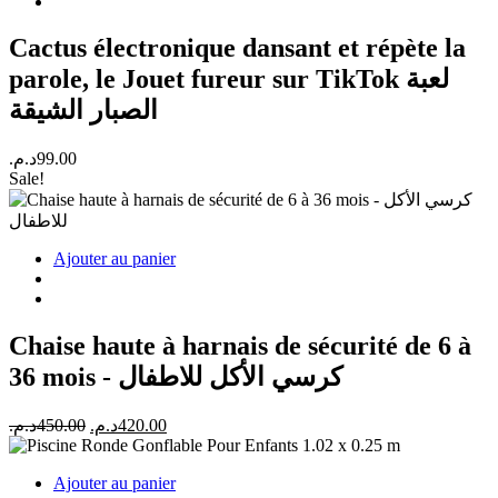
Cactus électronique dansant et répète la
parole, le Jouet fureur sur TikTok لعبة
الصبار الشيقة
د.م.
99.00
Sale!
Ajouter au panier
Chaise haute à harnais de sécurité de 6 à
36 mois - كرسي الأكل للاطفال
Le
Le
د.م.
450.00
د.م.
420.00
prix
prix
initial
actuel
Ajouter au panier
était :
est :