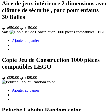
Aire de jeux intérieure 2 dimensions avec
clôture de sécurité , parc pour enfants +
30 Balles
Le
Le
د.م.
650.00
د.م.
450.00
prix
prix
Sale!
initial
actuel
Ajouter au panier
était :
est :
450.00د.م..
650.00د.م..
Copie Jeu de Construction 1000 pièces
compatibles LEGO
Le
Le
د.م.
329.00
د.م.
189.00
prix
prix
initial
actuel
Ajouter au panier
était :
est :
189.00د.م..
329.00د.م..
Peluche Labubu Random color