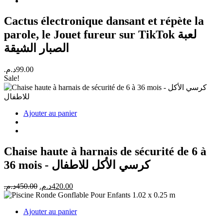
Cactus électronique dansant et répète la
parole, le Jouet fureur sur TikTok لعبة
الصبار الشيقة
د.م.
99.00
Sale!
Ajouter au panier
Chaise haute à harnais de sécurité de 6 à
36 mois - كرسي الأكل للاطفال
Le
Le
د.م.
450.00
د.م.
420.00
prix
prix
initial
actuel
Ajouter au panier
était :
est :