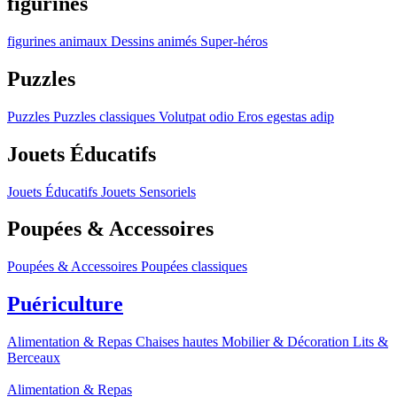
figurines
figurines
animaux
Dessins animés
Super-héros
Puzzles
Puzzles
Puzzles classiques
Volutpat odio
Eros egestas adip
Jouets Éducatifs
Jouets Éducatifs
Jouets Sensoriels
Poupées & Accessoires
Poupées & Accessoires
Poupées classiques
Puériculture
Alimentation & Repas
Chaises hautes
Mobilier & Décoration
Lits &
Berceaux
Alimentation & Repas