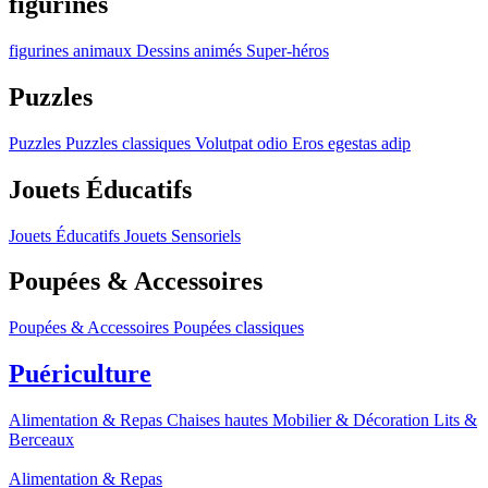
figurines
figurines
animaux
Dessins animés
Super-héros
Puzzles
Puzzles
Puzzles classiques
Volutpat odio
Eros egestas adip
Jouets Éducatifs
Jouets Éducatifs
Jouets Sensoriels
Poupées & Accessoires
Poupées & Accessoires
Poupées classiques
Puériculture
Alimentation & Repas
Chaises hautes
Mobilier & Décoration
Lits &
Berceaux
Alimentation & Repas