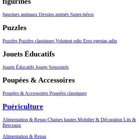
figurines
figurines
animaux
Dessins animés
Super-héros
Puzzles
Puzzles
Puzzles classiques
Volutpat odio
Eros egestas adip
Jouets Éducatifs
Jouets Éducatifs
Jouets Sensoriels
Poupées & Accessoires
Poupées & Accessoires
Poupées classiques
Puériculture
Alimentation & Repas
Chaises hautes
Mobilier & Décoration
Lits &
Berceaux
Alimentation & Repas