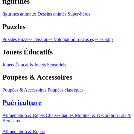
figurines
figurines
animaux
Dessins animés
Super-héros
Puzzles
Puzzles
Puzzles classiques
Volutpat odio
Eros egestas adip
Jouets Éducatifs
Jouets Éducatifs
Jouets Sensoriels
Poupées & Accessoires
Poupées & Accessoires
Poupées classiques
Puériculture
Alimentation & Repas
Chaises hautes
Mobilier & Décoration
Lits &
Berceaux
Alimentation & Repas