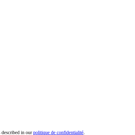
s described in our
politique de confidentialité
.