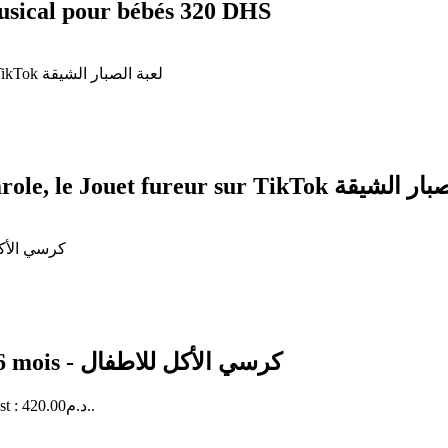
musical pour bébés 320 DHS
Cactus électronique dansant et répète la parole, le Jouet f
Chaise haute à harnais de sécurité de 6 à 36 mois - كرسي الأكل للاطفال
Le prix actuel est : 420.00د.م..