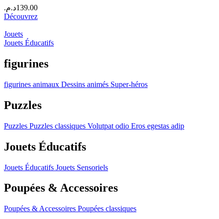
د.م.
139.00
Découvrez
Jouets
Jouets Éducatifs
figurines
figurines
animaux
Dessins animés
Super-héros
Puzzles
Puzzles
Puzzles classiques
Volutpat odio
Eros egestas adip
Jouets Éducatifs
Jouets Éducatifs
Jouets Sensoriels
Poupées & Accessoires
Poupées & Accessoires
Poupées classiques