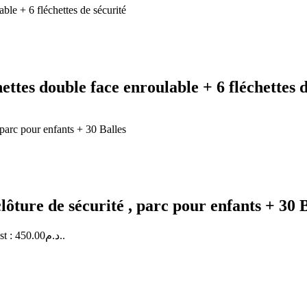
ettes double face enroulable + 6 fléchettes 
lôture de sécurité , parc pour enfants + 30 
Le prix actuel est : 450.00د.م..