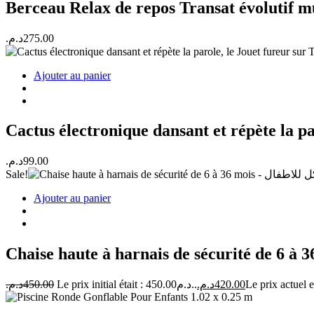
Berceau Relax de repos Transat évolutif 
د.م.
275.00
Ajouter au panier
د.م.
99.00
Sale!
Ajouter au panier
د.م.
450.00
Le prix initial était : 450.00د.م..
د.م.
420.00