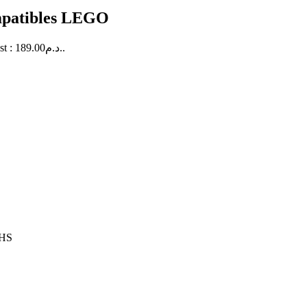
ompatibles LEGO
Le prix actuel est : 189.00د.م..