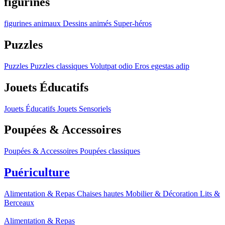
figurines
figurines
animaux
Dessins animés
Super-héros
Puzzles
Puzzles
Puzzles classiques
Volutpat odio
Eros egestas adip
Jouets Éducatifs
Jouets Éducatifs
Jouets Sensoriels
Poupées & Accessoires
Poupées & Accessoires
Poupées classiques
Puériculture
Alimentation & Repas
Chaises hautes
Mobilier & Décoration
Lits &
Berceaux
Alimentation & Repas