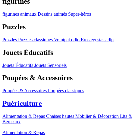
figurines
figurines
animaux
Dessins animés
Super-héros
Puzzles
Puzzles
Puzzles classiques
Volutpat odio
Eros egestas adip
Jouets Éducatifs
Jouets Éducatifs
Jouets Sensoriels
Poupées & Accessoires
Poupées & Accessoires
Poupées classiques
Puériculture
Alimentation & Repas
Chaises hautes
Mobilier & Décoration
Lits &
Berceaux
Alimentation & Repas