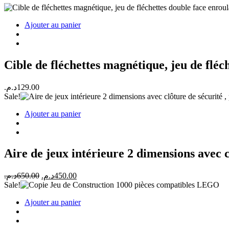
Ajouter au panier
Cible de fléchettes magnétique, jeu de fléch
د.م.
129.00
Sale!
Ajouter au panier
Aire de jeux intérieure 2 dimensions avec c
Le
Le
د.م.
650.00
د.م.
450.00
prix
prix
Sale!
initial
actuel
Ajouter au panier
était :
est :
450.00د.م..
650.00د.م..