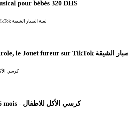
musical pour bébés 320 DHS
Cactus électronique dansant et répète la parole, le Jouet f
Chaise haute à harnais de sécurité de 6 à 36 mois - كرسي الأكل للاطفال