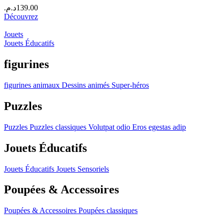
د.م.
139.00
Découvrez
Jouets
Jouets Éducatifs
figurines
figurines
animaux
Dessins animés
Super-héros
Puzzles
Puzzles
Puzzles classiques
Volutpat odio
Eros egestas adip
Jouets Éducatifs
Jouets Éducatifs
Jouets Sensoriels
Poupées & Accessoires
Poupées & Accessoires
Poupées classiques