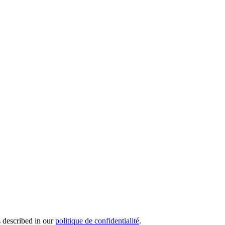
s described in our
politique de confidentialité
.