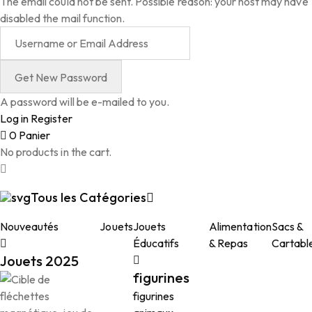
The email could not be sent. Possible reason: your host may have
disabled the mail function.
A password will be e-mailed to you.
Log in
Register
0
Panier
No products in the cart.
Tous les Catégories
Nouveautés
Jouets
Jouets
Alimentation
Sacs &
Éducatifs
& Repas
Cartabl
Jouets 2025
figurines
figurines