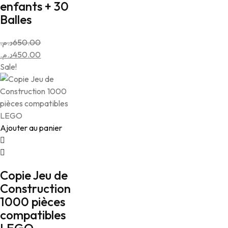
enfants + 30
Balles
د.م.
650.00
Le
د.م.
450.00
prix
Le
Sale!
initial
prix
était :
actuel
est :
650.00د.م..
450.00د.م..
Ajouter au panier
Copie Jeu de
Construction
1000 pièces
compatibles