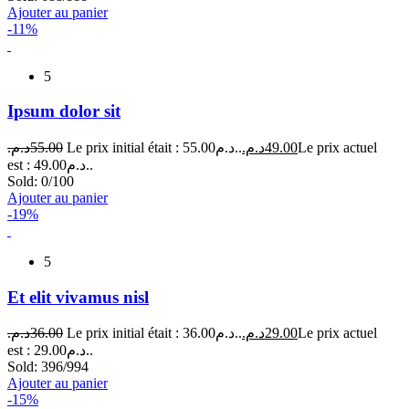
Ajouter au panier
-11%
5
Ipsum dolor sit
د.م.
55.00
Le prix initial était : 55.00د.م..
د.م.
49.00
Le prix actuel
est : 49.00د.م..
Sold:
0/100
Ajouter au panier
-19%
5
Et elit vivamus nisl
د.م.
36.00
Le prix initial était : 36.00د.م..
د.م.
29.00
Le prix actuel
est : 29.00د.م..
Sold:
396/994
Ajouter au panier
-15%