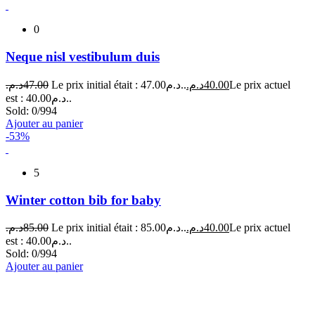
0
Neque nisl vestibulum duis
د.م.
47.00
Le prix initial était : 47.00د.م..
د.م.
40.00
Le prix actuel
est : 40.00د.م..
Sold:
0/994
Ajouter au panier
-53%
5
Winter cotton bib for baby
د.م.
85.00
Le prix initial était : 85.00د.م..
د.م.
40.00
Le prix actuel
est : 40.00د.م..
Sold:
0/994
Ajouter au panier