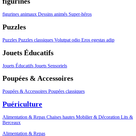
figurines
figurines
animaux
Dessins animés
Super-héros
Puzzles
Puzzles
Puzzles classiques
Volutpat odio
Eros egestas adip
Jouets Éducatifs
Jouets Éducatifs
Jouets Sensoriels
Poupées & Accessoires
Poupées & Accessoires
Poupées classiques
Puériculture
Alimentation & Repas
Chaises hautes
Mobilier & Décoration
Lits &
Berceaux
Alimentation & Repas