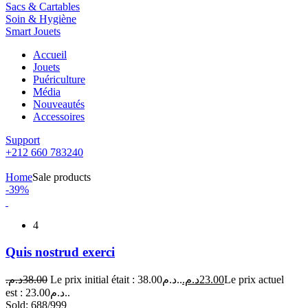
Sacs & Cartables
Soin & Hygiène
Smart Jouets
Accueil
Jouets
Puériculture
Média
Nouveautés
Accessoires
Support
+212 660 783240
Home
Sale products
-39%
4
Quis nostrud exerci
د.م.
38.00
Le prix initial était : 38.00د.م..
د.م.
23.00
Le prix actuel
est : 23.00د.م..
Sold:
688/999