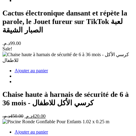
Cactus électronique dansant et répète la
parole, le Jouet fureur sur TikTok لعبة
الصبار الشيقة
د.م.
99.00
Sale!
Ajouter au panier
Chaise haute à harnais de sécurité de 6 à
36 mois - كرسي الأكل للاطفال
Le
Le
د.م.
450.00
د.م.
420.00
prix
prix
initial
actuel
Ajouter au panier
était :
est :