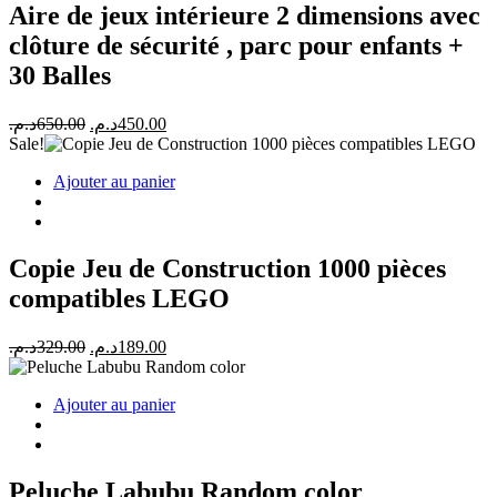
Aire de jeux intérieure 2 dimensions avec
clôture de sécurité , parc pour enfants +
30 Balles
Le
Le
د.م.
650.00
د.م.
450.00
prix
prix
Sale!
initial
actuel
Ajouter au panier
était :
est :
450.00د.م..
650.00د.م..
Copie Jeu de Construction 1000 pièces
compatibles LEGO
Le
Le
د.م.
329.00
د.م.
189.00
prix
prix
initial
actuel
Ajouter au panier
était :
est :
189.00د.م..
329.00د.م..
Peluche Labubu Random color