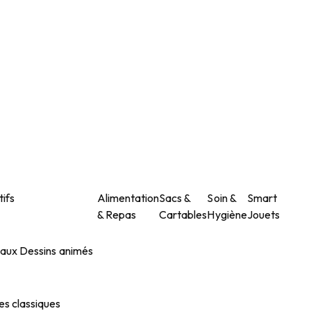
ifs
Alimentation
Sacs &
Soin &
Smart
& Repas
Cartables
Hygiène
Jouets
maux
Dessins animés
es classiques