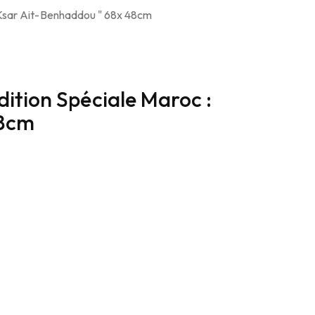
Ajouter au panier
ition Spéciale Maroc :
Puzzle Pre
48cm
" La Ména
د.م.
139.00