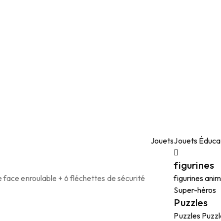
Jouets
Jouets Éducat
figurines
Sale!
figurines
ani
Ajouter au panier
Super-héros
Puzzles
Puzzles
Puzzl