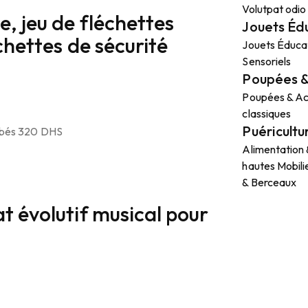
Volutpat odio
, jeu de fléchettes
Aire de je
Jouets Éd
chettes de sécurité
sécurité , 
Jouets Éducat
Sensoriels
Poupées &
د.م.
650.00
د.م.
450
Le
Le
Poupées & Ac
prix
prix
classiques
initial
actuel
Puéricultu
était :
est :
Ajouter au panier
Alimentation
650.00د.م..
450.00د.م..
hautes
Mobili
& Berceaux
t évolutif musical pour
Cactus éle
د.م.
99.00