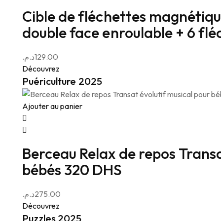
Cible de fléchettes magnétique
double face enroulable + 6 flé
د.م.
129.00
Découvrez
Puériculture 2025
Ajouter au panier
Berceau Relax de repos Transa
bébés 320 DHS
د.م.
275.00
Découvrez
Puzzles 2025