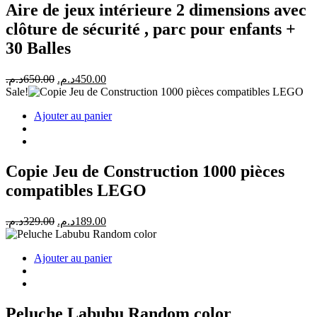
Aire de jeux intérieure 2 dimensions avec
clôture de sécurité , parc pour enfants +
30 Balles
Le
Le
د.م.
650.00
د.م.
450.00
prix
prix
Sale!
initial
actuel
Ajouter au panier
était :
est :
450.00د.م..
650.00د.م..
Copie Jeu de Construction 1000 pièces
compatibles LEGO
Le
Le
د.م.
329.00
د.م.
189.00
prix
prix
initial
actuel
Ajouter au panier
était :
est :
189.00د.م..
329.00د.م..
Peluche Labubu Random color