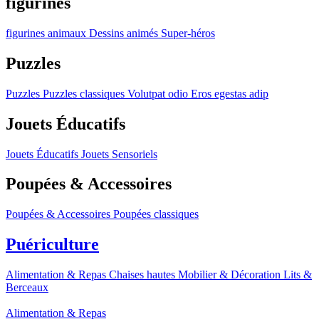
figurines
figurines
animaux
Dessins animés
Super-héros
Puzzles
Puzzles
Puzzles classiques
Volutpat odio
Eros egestas adip
Jouets Éducatifs
Jouets Éducatifs
Jouets Sensoriels
Poupées & Accessoires
Poupées & Accessoires
Poupées classiques
Puériculture
Alimentation & Repas
Chaises hautes
Mobilier & Décoration
Lits &
Berceaux
Alimentation & Repas