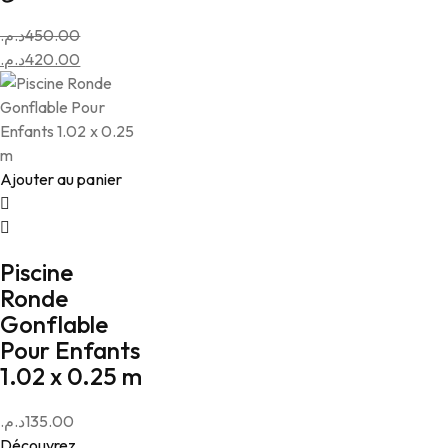
د.م.
450.00
Le
د.م.
420.00
prix
Le
initial
prix
était :
actuel
est :
450.00د.م..
420.00د.م..
Ajouter au panier
Piscine
Ronde
Gonflable
Pour Enfants
1.02 x 0.25 m
د.م.
135.00
Découvrez