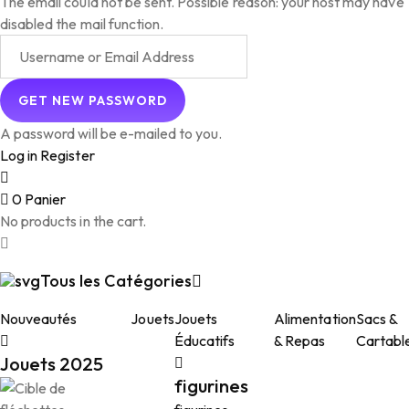
The email could not be sent. Possible reason: your host may have
disabled the mail function.
A password will be e-mailed to you.
Log in
Register
0
Panier
No products in the cart.
Tous les Catégories
Nouveautés
Jouets
Jouets
Alimentation
Sacs &
Éducatifs
& Repas
Cartabl
Jouets 2025
figurines