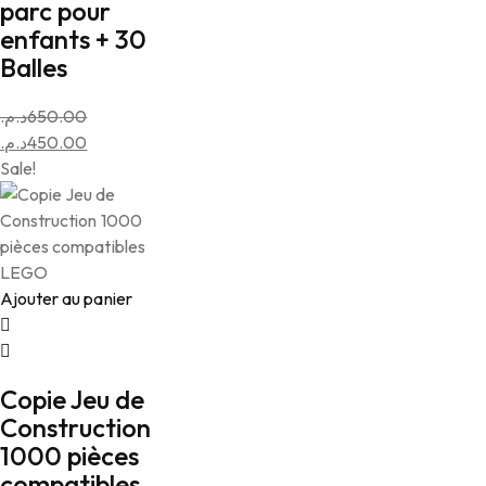
parc pour
enfants + 30
Balles
د.م.
650.00
Le
د.م.
450.00
prix
Le
Sale!
initial
prix
était :
actuel
est :
650.00د.م..
450.00د.م..
Ajouter au panier
Copie Jeu de
Construction
1000 pièces
compatibles