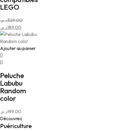
LEGO
د.م.
329.00
Le
د.م.
189.00
prix
Le
initial
prix
était :
actuel
Ajouter au panier
est :
329.00د.م..
189.00د.م..
Peluche
Labubu
Random
color
د.م.
199.00
Découvrez
Puériculture