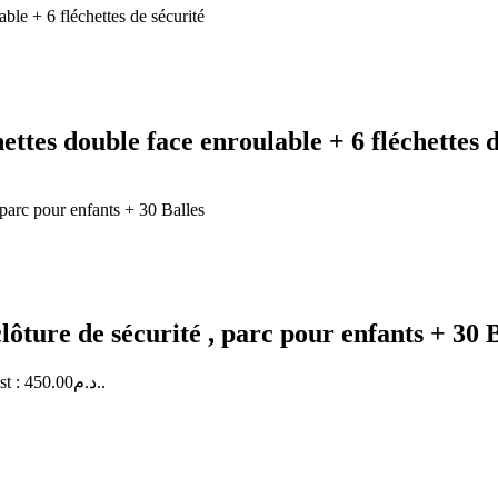
ettes double face enroulable + 6 fléchettes 
lôture de sécurité , parc pour enfants + 30 
Le prix actuel est : 450.00د.م..