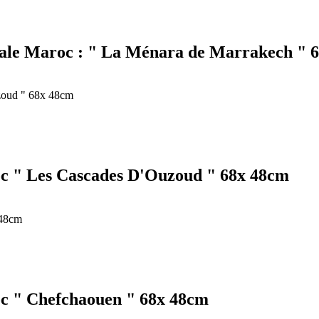
iale Maroc : " La Ménara de Marrakech " 
c " Les Cascades D'Ouzoud " 68x 48cm
c " Chefchaouen " 68x 48cm