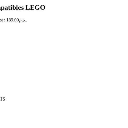
ompatibles LEGO
Le prix actuel est : 189.00د.م..