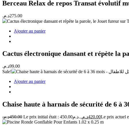
Berceau Relax de repos Transat évolutif 
د.م.
275.00
Ajouter au panier
د.م.
99.00
Sale!
Ajouter au panier
د.م.
450.00
Le prix initial était : 450.00د.م..
د.م.
420.00