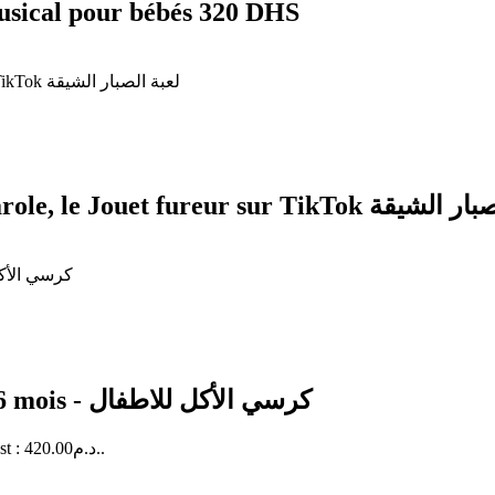
musical pour bébés 320 DHS
Cactus électronique dansant et répète la parole, le Jouet f
Chaise haute à harnais de sécurité de 6 à 36 mois - كرسي الأكل للاطفال
Le prix actuel est : 420.00د.م..