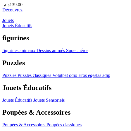
د.م.
139.00
Découvrez
Jouets
Jouets Éducatifs
figurines
figurines
animaux
Dessins animés
Super-héros
Puzzles
Puzzles
Puzzles classiques
Volutpat odio
Eros egestas adip
Jouets Éducatifs
Jouets Éducatifs
Jouets Sensoriels
Poupées & Accessoires
Poupées & Accessoires
Poupées classiques