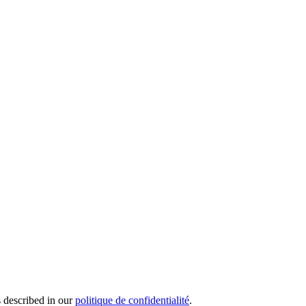
s described in our
politique de confidentialité
.