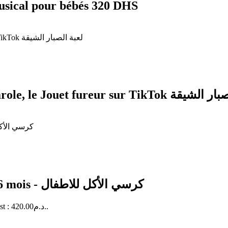
musical pour bébés 320 DHS
Cactus électronique dansant et répète la parole, le Jouet f
Chaise haute à harnais de sécurité de 6 à 36 mois - كرسي الأكل للاطفال
Le prix actuel est : 420.00د.م..