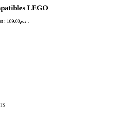
ompatibles LEGO
Le prix actuel est : 189.00د.م..