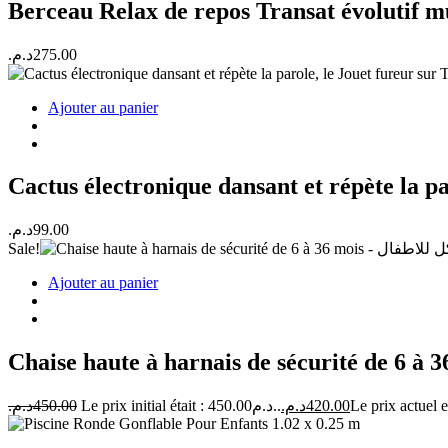
Berceau Relax de repos Transat évolutif 
د.م.
275.00
Ajouter au panier
د.م.
99.00
Sale!
Ajouter au panier
د.م.
450.00
Le prix initial était : 450.00د.م..
د.م.
420.00