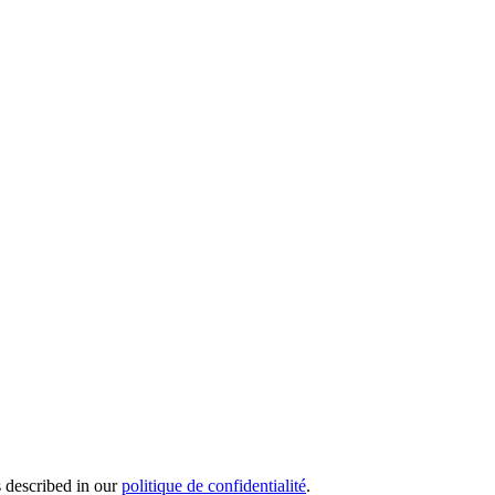
s described in our
politique de confidentialité
.