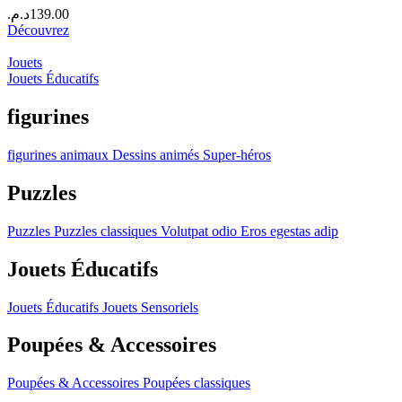
د.م.
139.00
Découvrez
Jouets
Jouets Éducatifs
figurines
figurines
animaux
Dessins animés
Super-héros
Puzzles
Puzzles
Puzzles classiques
Volutpat odio
Eros egestas adip
Jouets Éducatifs
Jouets Éducatifs
Jouets Sensoriels
Poupées & Accessoires
Poupées & Accessoires
Poupées classiques