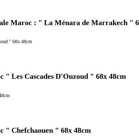
iale Maroc : " La Ménara de Marrakech " 
c " Les Cascades D'Ouzoud " 68x 48cm
c " Chefchaouen " 68x 48cm