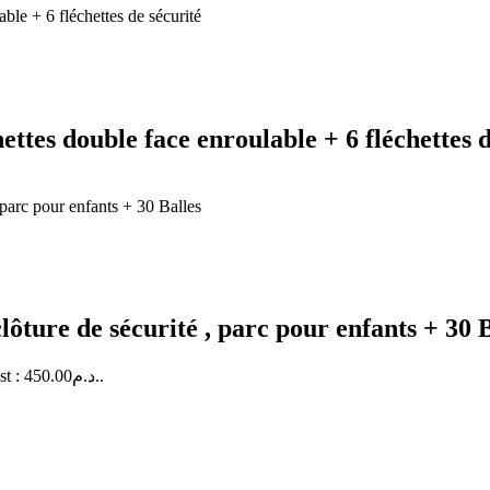
ettes double face enroulable + 6 fléchettes 
lôture de sécurité , parc pour enfants + 30 
Le prix actuel est : 450.00د.م..