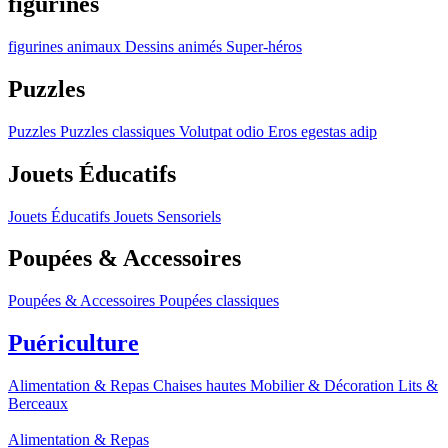
figurines
figurines
animaux
Dessins animés
Super-héros
Puzzles
Puzzles
Puzzles classiques
Volutpat odio
Eros egestas adip
Jouets Éducatifs
Jouets Éducatifs
Jouets Sensoriels
Poupées & Accessoires
Poupées & Accessoires
Poupées classiques
Puériculture
Alimentation & Repas
Chaises hautes
Mobilier & Décoration
Lits &
Berceaux
Alimentation & Repas