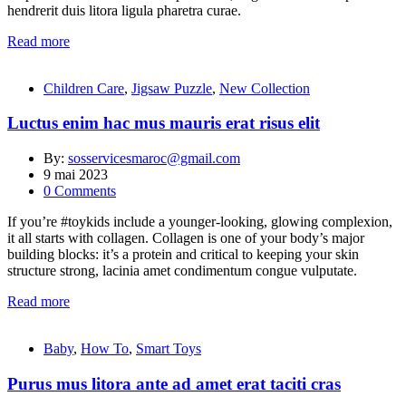
hendrerit duis litora ligula pharetra curae.
Read more
Children Care
,
Jigsaw Puzzle
,
New Collection
Luctus enim hac mus mauris erat risus elit
By:
sosservicesmaroc@gmail.com
9 mai 2023
0
Comments
If you’re #toykids include a younger-looking, glowing complexion,
it all starts with collagen. Collagen is one of your body’s major
building blocks: it’s a protein and critical to keeping your skin
structure strong, lacinia amet condimentum congue vulputate.
Read more
Baby
,
How To
,
Smart Toys
Purus mus litora ante ad amet erat taciti cras