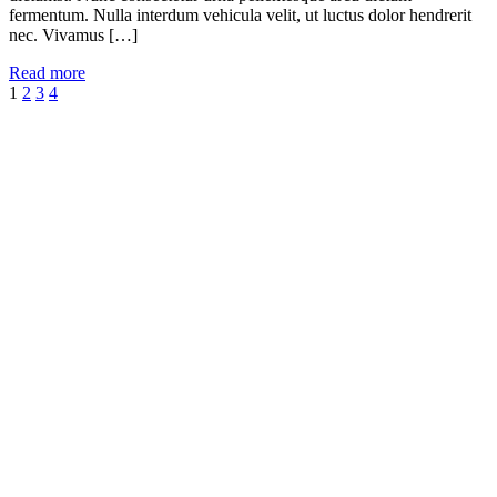
fermentum. Nulla interdum vehicula velit, ut luctus dolor hendrerit
nec. Vivamus […]
Read more
1
2
3
4