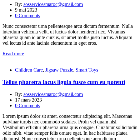
By:
sosservicesmaroc@gmail.com
9 mai 2023
0
Comments
Nunc consectetur urna pellentesque arcu dictum fermentum. Nulla
interdum vehicula velit, ut luctus dolor hendrerit nec. Vivamus
pharetra quam id ante cursus, sit amet mollis justo luctus. Aliquam
vel lectus id ante lacinia elementum in eget eros.
Read more
Children Care
,
Jigsaw Puzzle
,
Smart Toys
Tellus pharetra lacus ligula fusce cum eu potenti
By:
sosservicesmaroc@gmail.com
17 mars 2023
0
Comments
Lorem ipsum dolor sit amet, consectetur adipiscing elit. Maecenas
pulvinar turpis nec commodo sodales. Proin vel quam nisi.
Vestibulum efficitur pharetra urna quis congue. Curabitur sollicitudin
odio nibh, vitae semper felis ornare eget. In hac habitasse platea
dictumst. Nunc consectetur urna pellentesque arcu dictum